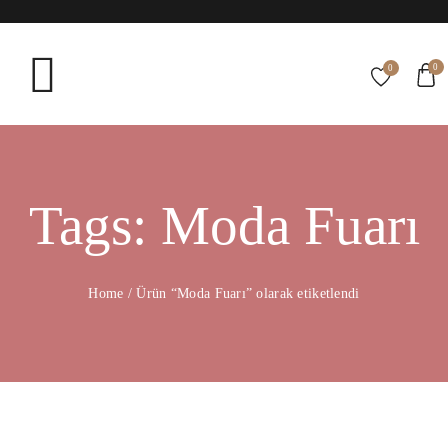
0
0
Tags: Moda Fuarı
Home
/
Ürün “Moda Fuarı” olarak etiketlendi