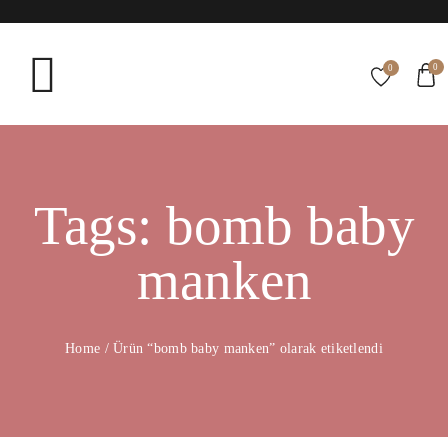
0
0
Tags: bomb baby
manken
Home
/
Ürün “bomb baby manken” olarak etiketlendi