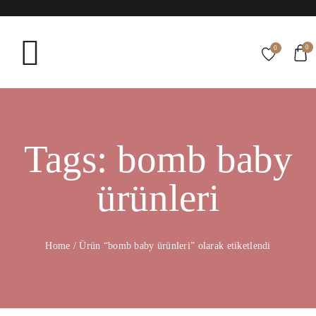
0
0
Tags: bomb baby
ürünleri
Home
/
Ürün “bomb baby ürünleri” olarak etiketlendi