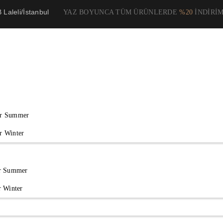
Laleli/İstanbul
YAZ BOYUNCA TÜM ÜRÜNLERDE
%20
İNDİRİM
r Summer
 Winter
r Summer
r Winter