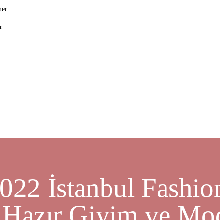
mer
r
022 İstanbul Fashi
 Hazır Giyim ve Mod