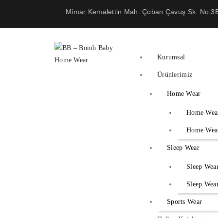
Mimar Kemalettin Mah. Çoban Çavuş Sk. No:3B 
Kurumsal
Ürünlerimiz
Home Wear
Home Wea
Home Wear
Sleep Wear
Sleep Wea
Sleep Wea
Sports Wear