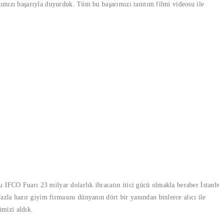
adımızı başarıyla duyurduk. Tüm bu başarımızı tanıtım filmi videosu ile
 IFCO Fuarı 23 milyar dolarlık ihracatın itici gücü olmakla beraber İstanb
la hazır giyim firmasını dünyanın dört bir yanından binlerce alıcı ile
mizi aldık.