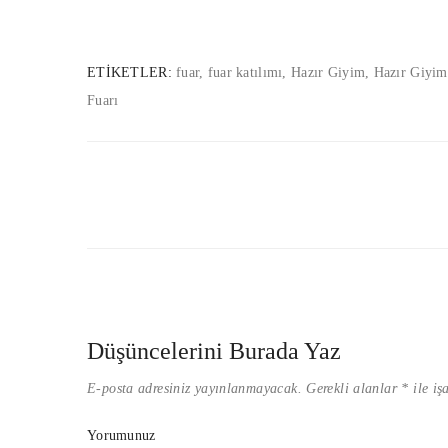
ETIKETLER:
fuar
,
fuar katılımı
,
Hazır Giyim
,
Hazır Giyim
Fuarı
Düşüncelerini Burada Yaz
E-posta adresiniz yayınlanmayacak.
Gerekli alanlar
*
ile iş
Yorumunuz