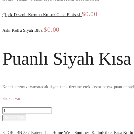
$
0.00
Çiçek Desenli Kırmızı Kolsuz Gece Elbisesi
$
0.00
Askı Kollu Siyah Bluz
Puanlı Siyah Kısa
Kendi tarzınızı yansıtacak siyah renk üzerine etek kısmı beyaz puan detaylı 
Stokta var
Sepete Ekle
STOK:
BB 357
Kategoriler
Home Wear Summer
,
Kadın
Etiket
Kısa Kollu 