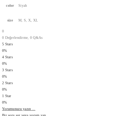
color
Siyah
size
M, S, X, XL
0
0 Değerlendirme,
0
Q&As
5 Stars
0%
4 Stars
0%
3 Stars
0%
2 Stars
0%
1 Star
0%
Yorumunuzu yazın ...
Bir soru sor veya yorum yap