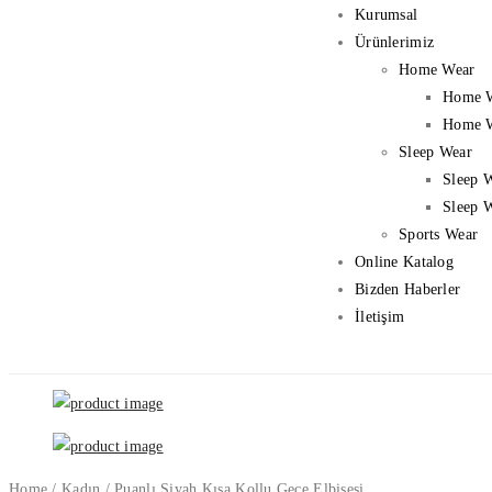
Kurumsal
Ürünlerimiz
Home Wear
Home 
Home W
Sleep Wear
Sleep 
Sleep 
Sports Wear
Online Katalog
Bizden Haberler
İletişim
Home
/
Kadın
/
Puanlı Siyah Kısa Kollu Gece Elbisesi