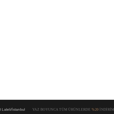
Laleli/İstanbul
YAZ BOYUNCA TÜM ÜRÜNLERDE
%20
İNDİRİM