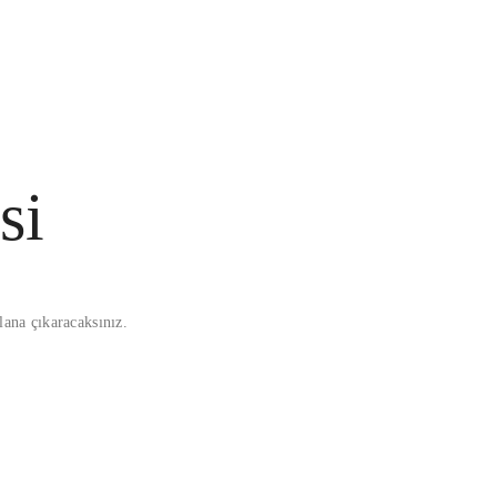
si
plana çıkaracaksınız.