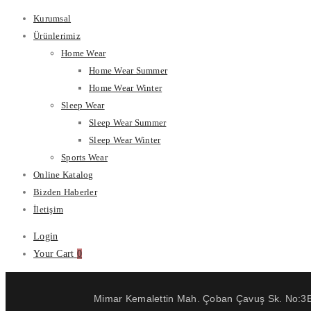
Kurumsal
Ürünlerimiz
Home Wear
Home Wear Summer
Home Wear Winter
Sleep Wear
Sleep Wear Summer
Sleep Wear Winter
Sports Wear
Online Katalog
Bizden Haberler
İletişim
Login
Your Cart
0
Mimar Kemalettin Mah. Çoban Çavuş Sk. No:3B 