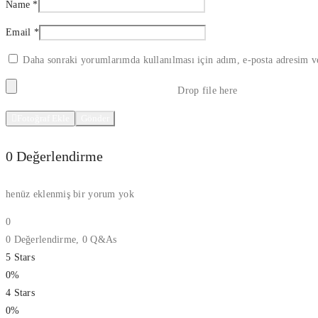
Name
*
Email
*
Daha sonraki yorumlarımda kullanılması için adım, e-posta adresim ve
Drop file here
Fotoğraf Ekle
0 Değerlendirme
henüz eklenmiş bir yorum yok
0
0 Değerlendirme,
0
Q&As
5 Stars
0%
4 Stars
0%