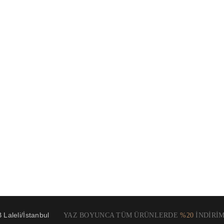
Laleli/İstanbul
YAZ BOYUNCA TÜM ÜRÜNLERDE
%20
İNDİRİM