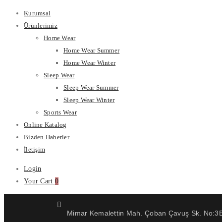
Kurumsal
Ürünlerimiz
Home Wear
Home Wear Summer
Home Wear Winter
Sleep Wear
Sleep Wear Summer
Sleep Wear Winter
Sports Wear
Online Katalog
Bizden Haberler
İletişim
Login
Your Cart
0
Mimar Kemalettin Mah. Çoban Çavuş Sk. No:3B 