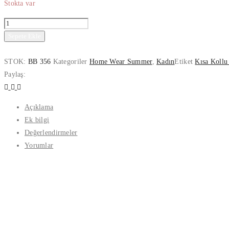
Stokta var
Sepete Ekle
STOK:
BB 356
Kategoriler
Home Wear Summer
,
Kadın
Etiket
Kısa Kollu 
Paylaş:
Açıklama
Ek bilgi
Değerlendirmeler
Yorumlar