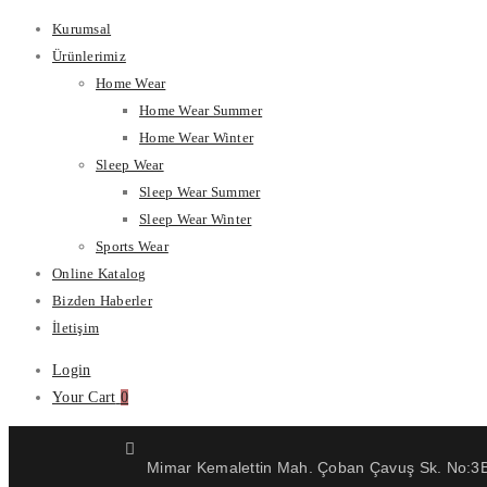
Kurumsal
Ürünlerimiz
Home Wear
Home Wear Summer
Home Wear Winter
Sleep Wear
Sleep Wear Summer
Sleep Wear Winter
Sports Wear
Online Katalog
Bizden Haberler
İletişim
Login
Your Cart
0
Mimar Kemalettin Mah. Çoban Çavuş Sk. No:3B 