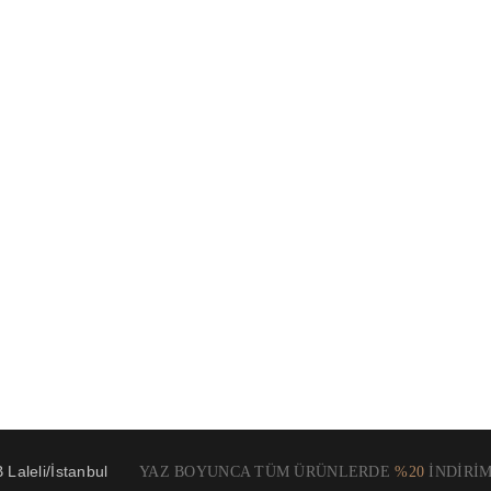
Laleli/İstanbul
YAZ BOYUNCA TÜM ÜRÜNLERDE
%20
İNDİRİM