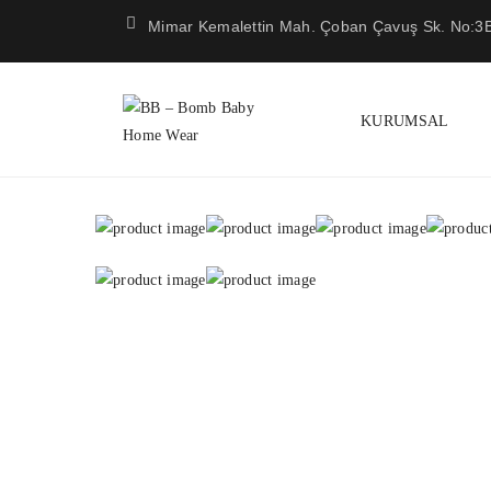
Mimar Kemalettin Mah. Çoban Çavuş Sk. No:3B 
KURUMSAL