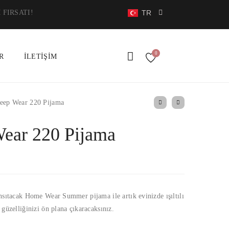
RU
TR
 FIRSATI!
0
R
İLETIŞIM
eep Wear 220 Pijama
Wear 220 Pijama
nsıtacak Home Wear Summer pijama ile artık evinizde ışıltılı
 güzelliğinizi ön plana çıkaracaksınız.