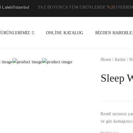
Laleli/İstanbul
YAZ BOYUNCA TÜM ÜRÜNLERDE
%20
İNDİRİM
ÜRÜNLERIMIZ
ONLINE KATALOG
BIZDEN HABERLE
Home
/
Kadın
/
Sl
Sleep 
Kendi tarzınızı ya
ve göz kamaştırıcı