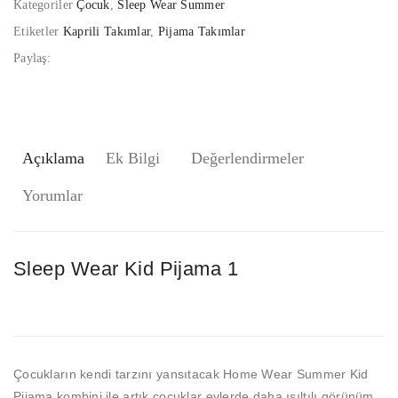
Kategoriler
Çocuk
,
Sleep Wear Summer
Etiketler
Kaprili Takımlar
,
Pijama Takımlar
Paylaş:
Açıklama
Ek Bilgi
Değerlendirmeler
Yorumlar
Sleep Wear Kid Pijama 1
Çocukların kendi tarzını yansıtacak Home Wear Summer Kid
Pijama kombini ile artık çocuklar evlerde daha ışıltılı görünüm