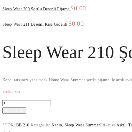
$
0.00
Sleep Wear 209 Şortlu Desenli Pijama
$
0.00
Sleep Wear 211 Desenli Kısa Gecelik
Sleep Wear 210 Şo
Kendi tarzınızı yansıtacak Home Wear Summer şortlu pijama ile artık eviniz
Stokta var
Sepete Ekle
STOK:
BB 210
Kategoriler
Kadın
,
Sleep Wear Summer
Etiketler
Askılı T