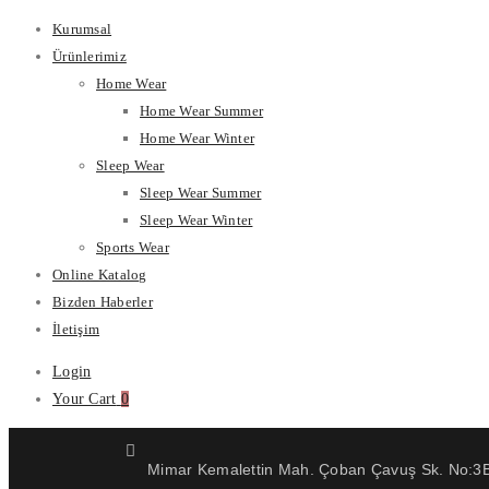
Kurumsal
Ürünlerimiz
Home Wear
Home Wear Summer
Home Wear Winter
Sleep Wear
Sleep Wear Summer
Sleep Wear Winter
Sports Wear
Online Katalog
Bizden Haberler
İletişim
Login
Your Cart
0
Mimar Kemalettin Mah. Çoban Çavuş Sk. No:3B 