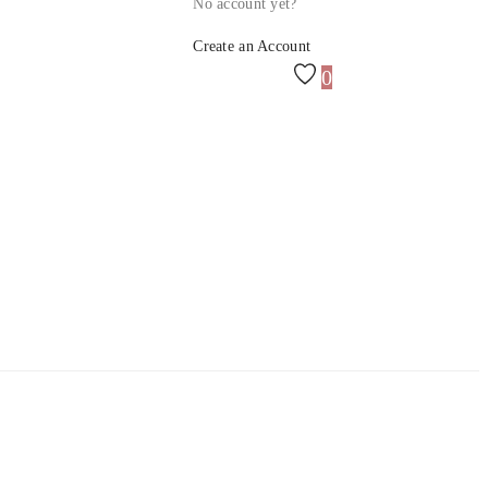
No account yet?
Create an Account
0