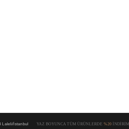
Laleli/İstanbul
YAZ BOYUNCA TÜM ÜRÜNLERDE
%20
İNDİRİM