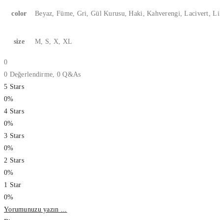
color
Beyaz, Füme, Gri, Gül Kurusu, Haki, Kahverengi, Lacivert, Lil
size
M, S, X, XL
0
0 Değerlendirme,
0
Q&As
5 Stars
0%
4 Stars
0%
3 Stars
0%
2 Stars
0%
1 Star
0%
Yorumunuzu yazın ...