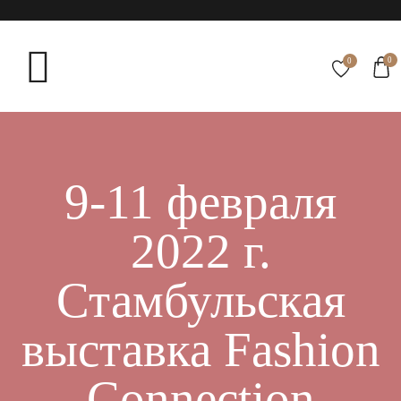
0
0
9-11 февраля
2022 г.
Стамбульская
выставка Fashion
Connection