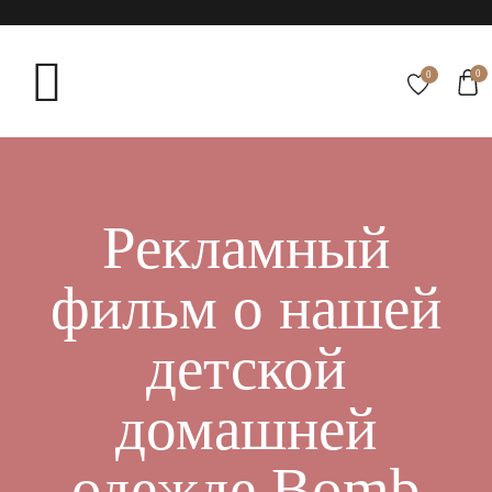
0
0
Рекламный
фильм о нашей
детской
домашней
одежде Bomb